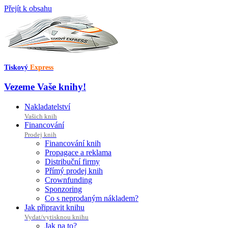
Přejít k obsahu
Tiskový
Express
Vezeme Vaše knihy!
Nakladatelství
Vašich knih
Financování
Prodej knih
Financování knih
Propagace a reklama
Distribuční firmy
Přímý prodej knih
Crownfunding
Sponzoring
Co s neprodaným nákladem?
Jak připravit knihu
Vydat/vytisknou knihu
Jak na to?