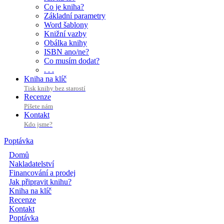
Co je kniha?
Základní parametry
Word šablony
Knižní vazby
Obálka knihy
ISBN ano/ne?
Co musím dodat?
. . .
Kniha na klíč
Tisk knihy bez starostí
Recenze
Píšete nám
Kontakt
Kdo jsme?
Poptávka
Domů
Nakladatelství
Financování a prodej
Jak připravit knihu?
Kniha na klíč
Recenze
Kontakt
Poptávka