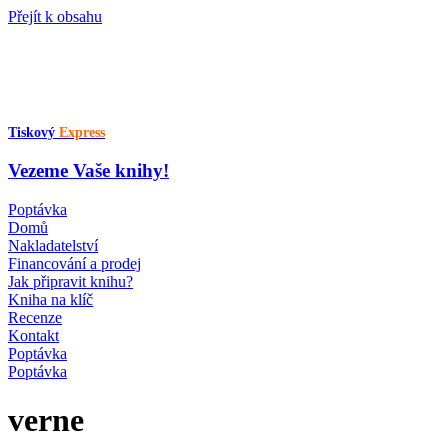
Přejít k obsahu
Tiskový
Express
Vezeme Vaše knihy!
Poptávka
Domů
Nakladatelství
Financování a prodej
Jak připravit knihu?
Kniha na klíč
Recenze
Kontakt
Poptávka
Poptávka
verne