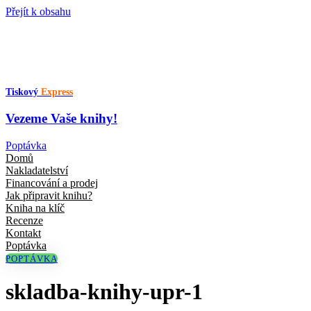
Přejít k obsahu
Tiskový
Express
Vezeme Vaše knihy!
Poptávka
Domů
Nakladatelství
Financování a prodej
Jak připravit knihu?
Kniha na klíč
Recenze
Kontakt
Poptávka
POPTÁVKA
skladba-knihy-upr-1