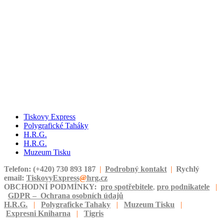
Tiskovy Express
Polygrafické Taháky
H.R.G.
H.R.G.
Muzeum Tisku
Telefon: (+420) 730 893 187
|
Podrobný kontakt
|
Rychlý
email:
TiskovyExpress
@
hrg.cz
OBCHODNÍ PODMÍNKY:
pro spotřebitele
,
pro podnikatele
|
GDPR – Ochrana osobních údajů
H.R.G.
|
Polygraficke Tahaky
|
Muzeum Tisku
|
Expresni Kniharna
|
Tigris