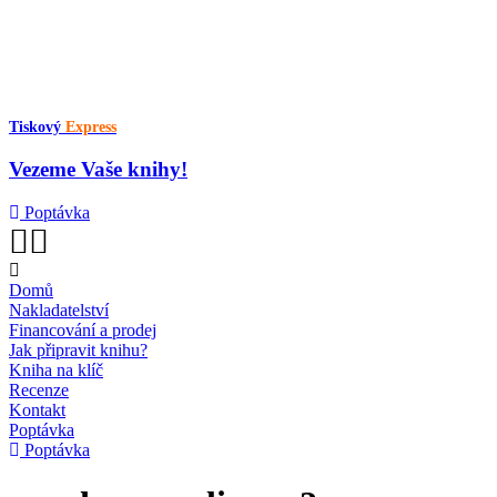
Přejít
k
obsahu
Tiskový
Express
Vezeme Vaše knihy!
Poptávka
Domů
Nakladatelství
Financování a prodej
Jak připravit knihu?
Kniha na klíč
Recenze
Kontakt
Poptávka
Poptávka