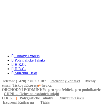
Tiskovy Express
Polygrafické Taháky
H.R.G.
H.R.G.
Muzeum Tisku
Telefon: (+420) 730 893 187
|
Podrobný kontakt
|
Rychlý
email:
TiskovyExpress
@
hrg.cz
OBCHODNÍ PODMÍNKY:
pro spotřebitele
,
pro podnikatele
|
GDPR – Ochrana osobních údajů
H.R.G.
|
Polygraficke Tahaky
|
Muzeum Tisku
|
Expresni Kniharna
|
Tigris