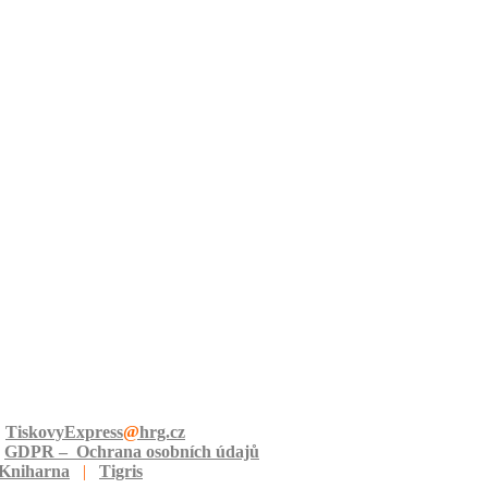
:
TiskovyExpress
@
hrg.cz
GDPR – Ochrana osobních údajů
 Kniharna
|
Tigris