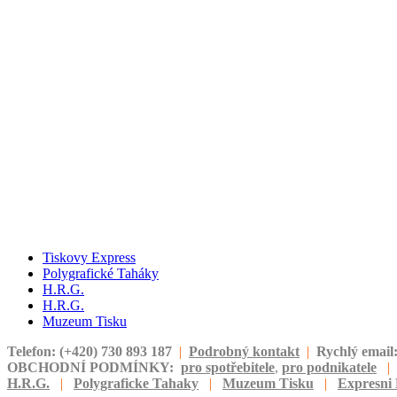
Tiskovy Express
Polygrafické Taháky
H.R.G.
H.R.G.
Muzeum Tisku
Telefon: (+420) 730 893 187
|
Podrobný kontakt
|
Rychlý email
OBCHODNÍ PODMÍNKY:
pro spotřebitele
,
pro podnikatele
|
H.R.G.
|
Polygraficke Tahaky
|
Muzeum Tisku
|
Expresni