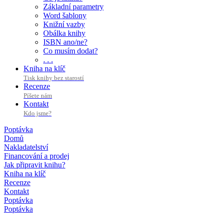
Základní parametry
Word šablony
Knižní vazby
Obálka knihy
ISBN ano/ne?
Co musím dodat?
. . .
Kniha na klíč
Tisk knihy bez starostí
Recenze
Píšete nám
Kontakt
Kdo jsme?
Poptávka
Domů
Nakladatelství
Financování a prodej
Jak připravit knihu?
Kniha na klíč
Recenze
Kontakt
Poptávka
Poptávka