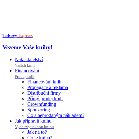
Přejít
k
obsahu
Tiskový
Express
Vezeme Vaše knihy!
Nakladatelství
Vašich knih
Financování
Prodej knih
Financování knih
Propagace a reklama
Distribuční firmy
Přímý prodej knih
Crownfunding
Sponzoring
Co s neprodaným nákladem?
Jak připravit knihu
Vydat/vytisknou knihu
Jak na to?
Co je kniha?