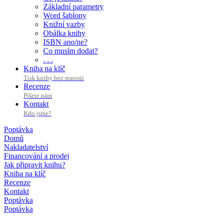
Základní parametry
Word šablony
Knižní vazby
Obálka knihy
ISBN ano/ne?
Co musím dodat?
. . .
Kniha na klíč
Tisk knihy bez starostí
Recenze
Píšete nám
Kontakt
Kdo jsme?
Poptávka
Domů
Nakladatelství
Financování a prodej
Jak připravit knihu?
Kniha na klíč
Recenze
Kontakt
Poptávka
Poptávka