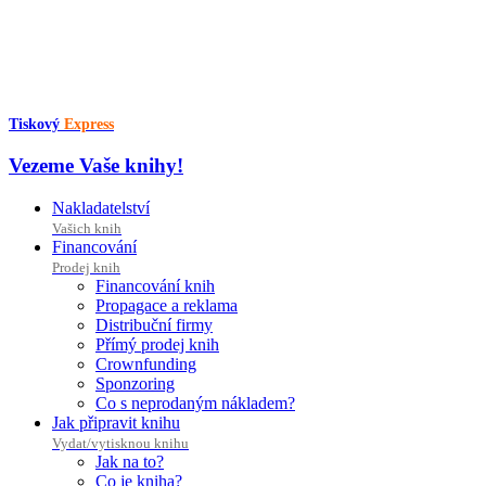
Přejít
k
obsahu
Tiskový
Express
Vezeme Vaše knihy!
Nakladatelství
Vašich knih
Financování
Prodej knih
Financování knih
Propagace a reklama
Distribuční firmy
Přímý prodej knih
Crownfunding
Sponzoring
Co s neprodaným nákladem?
Jak připravit knihu
Vydat/vytisknou knihu
Jak na to?
Co je kniha?