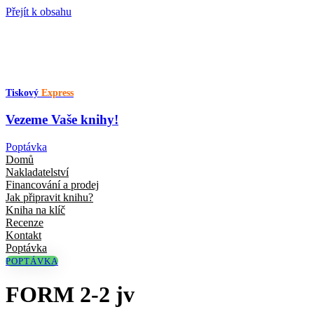
Přejít k obsahu
Tiskový
Express
Vezeme Vaše knihy!
Poptávka
Domů
Nakladatelství
Financování a prodej
Jak připravit knihu?
Kniha na klíč
Recenze
Kontakt
Poptávka
POPTÁVKA
FORM 2-2 jv