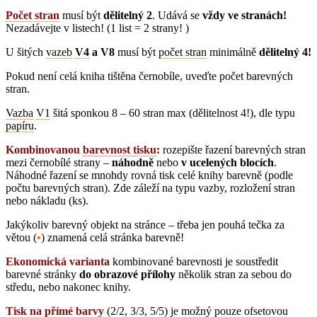
Počet stran
musí být
dělitelný 2
. Udává se
vždy ve stranách!
Nezadávejte v listech!
(
1 list = 2 strany!
)
U šitých
vazeb
V4
a V8
musí být
počet stran
minimálně
dělitelný 4!
Pokud není celá kniha tištěna černobíle, uveďte počet barevných
stran.
Vazba
V1
šitá sponkou 8 – 60 stran max (dělitelnost 4!), dle typu
papíru
.
Kombinovanou
barevnost tisku
:
rozepište řazení barevných stran
mezi černobílé strany –
náhodně
nebo
v ucelených blocích
.
Náhodné řazení se mnohdy rovná tisk celé knihy barevně (podle
počtu barevných stran). Zde záleží na typu vazby, rozložení stran
nebo nákladu (ks).
Jakýkoliv barevný objekt na stránce – třeba jen pouhá tečka za
větou (
•
) znamená celá stránka barevně!
Ekonomická varianta
kombinované barevnosti je soustředit
barevné stránky
do obrazové přílohy
několik stran za sebou do
středu, nebo nakonec knihy.
Tisk na přímé barvy
(2/2, 3/3, 5/5) je možný pouze ofsetovou