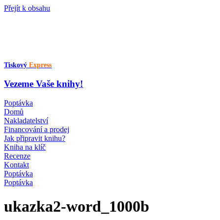
Přejít k obsahu
Tiskový
Express
Vezeme Vaše knihy!
Poptávka
Domů
Nakladatelství
Financování a prodej
Jak připravit knihu?
Kniha na klíč
Recenze
Kontakt
Poptávka
Poptávka
ukazka2-word_1000b