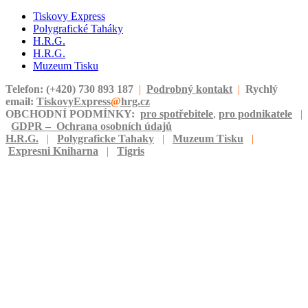
Tiskovy Express
Polygrafické Taháky
H.R.G.
H.R.G.
Muzeum Tisku
Telefon: (+420) 730 893 187
|
Podrobný kontakt
|
Rychlý
email:
TiskovyExpress
@
hrg.cz
OBCHODNÍ PODMÍNKY:
pro spotřebitele
,
pro podnikatele
|
GDPR – Ochrana osobních údajů
H.R.G.
|
Polygraficke Tahaky
|
Muzeum Tisku
|
Expresni Kniharna
|
Tigris