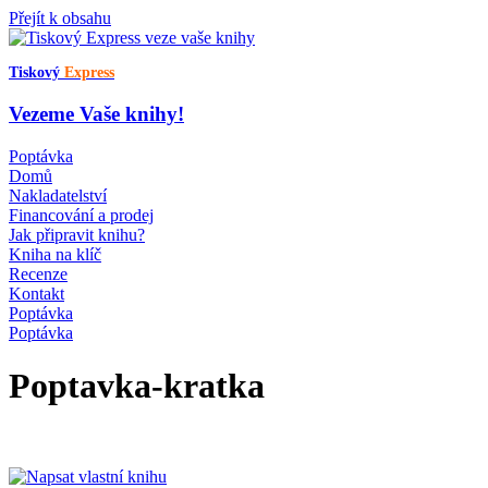
Přejít k obsahu
Tiskový
Express
Vezeme Vaše knihy!
Poptávka
Domů
Nakladatelství
Financování a prodej
Jak připravit knihu?
Kniha na klíč
Recenze
Kontakt
Poptávka
Poptávka
Poptavka-kratka