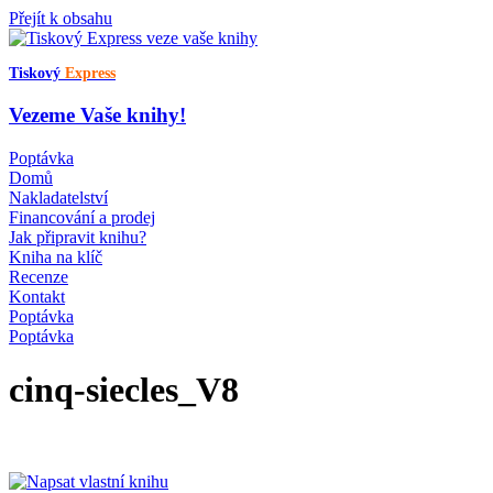
Přejít k obsahu
Tiskový
Express
Vezeme Vaše knihy!
Poptávka
Domů
Nakladatelství
Financování a prodej
Jak připravit knihu?
Kniha na klíč
Recenze
Kontakt
Poptávka
Poptávka
cinq-siecles_V8