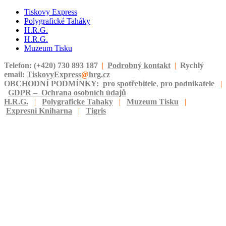
Tiskovy Express
Polygrafické Taháky
H.R.G.
H.R.G.
Muzeum Tisku
Telefon: (+420) 730 893 187
|
Podrobný kontakt
|
Rychlý
email:
TiskovyExpress
@
hrg.cz
OBCHODNÍ PODMÍNKY:
pro spotřebitele
,
pro podnikatele
|
GDPR – Ochrana osobních údajů
H.R.G.
|
Polygraficke Tahaky
|
Muzeum Tisku
|
Expresni Kniharna
|
Tigris